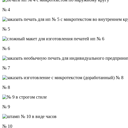
№ 4
№ 5
№ 6
№ 7
№ 8
№ 9
№ 10