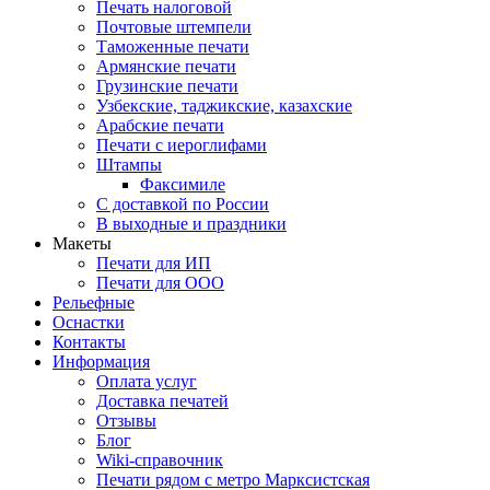
Печать налоговой
Почтовые штемпели
Таможенные печати
Армянские печати
Грузинские печати
Узбекские, таджикские, казахские
Арабские печати
Печати с иероглифами
Штампы
Факсимиле
С доставкой по России
В выходные и праздники
Макеты
Печати для ИП
Печати для ООО
Рельефные
Оснастки
Контакты
Информация
Оплата услуг
Доставка печатей
Отзывы
Блог
Wiki-справочник
Печати рядом с метро Марксистская