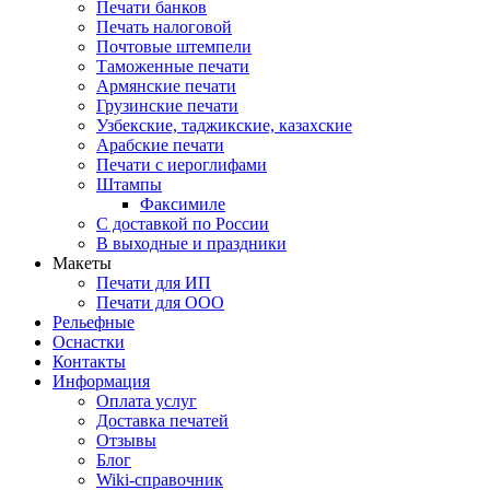
Печати банков
Печать налоговой
Почтовые штемпели
Таможенные печати
Армянские печати
Грузинские печати
Узбекские, таджикские, казахские
Арабские печати
Печати с иероглифами
Штампы
Факсимиле
С доставкой по России
В выходные и праздники
Макеты
Печати для ИП
Печати для ООО
Рельефные
Оснастки
Контакты
Информация
Оплата услуг
Доставка печатей
Отзывы
Блог
Wiki-справочник